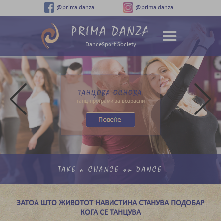
@prima.danza
@prima.danza
PRIMA DANZA
DanceSport Society
ТАНЦОВА ОСНОВА
танц програми за возрасни
TAKE a CHANCE on DANCE
ЗАТОА ШТО ЖИВОТОТ НАВИСТИНА СТАНУВА ПОДОБАР
КОГА СЕ ТАНЦУВА